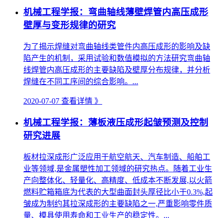
机械工程学报：弯曲轴线薄壁焊管内高压成形
壁厚与变形规律的研究
为了揭示焊缝对弯曲轴线类管件内高压成形的影响及缺
陷产生的机制，采用试验和数值模拟的方法研究弯曲轴
线焊管内高压成形的主要缺陷及壁厚分布规律，并分析
焊缝在不同工序间的综合影响。...
2020-07-07
查看详情 》
机械工程学报：薄板液压成形起皱预测及控制
研究进展
板材拉深成形广泛应用于航空航天、汽车制造、船舶工
业等领域,是金属塑性加工领域的研究热点。随着工业生
产向整体化、轻量化、高精度、低成本不断发展,以火箭
燃料贮箱箱底为代表的大型曲面封头厚径比小于0.3%,起
皱成为制约其拉深成形的主要缺陷之一,严重影响零件质
量、模具使用寿命和工业生产的稳定性。...