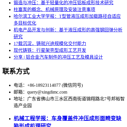
锻造与冲压：基于轻量化的冲压铝板成形技术研究
柱塞泵的概念、机械原理及安装注意事项
哈尔滨工业大学学报：T型管液压成形加载路径自适应
多目标优化
机电产品开发与创新：基于液压成形的高强钢回弹分析
研究
17载沉淀，铸就兴迪规模化交付能力
现代铸铁：行星架壳型成形工艺开发
分享 | 铝合金汽车制件的冲压工艺及模具设计
联系方式
电话：+86-18923114077 (微信同号)
邮箱：query@xingdimc.com
地址：广东省佛山市三水区西南街道锦翔路北7号邦裕智
造产业园
机械工程学报：车身覆盖件冲压成形面畸变缺
陷形成机理研究