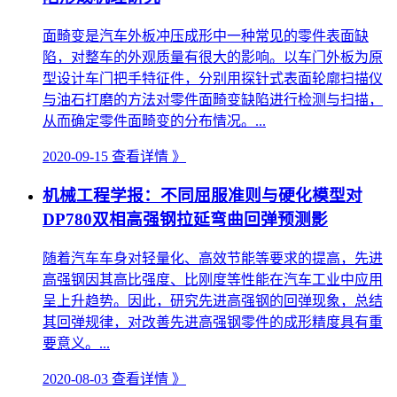
面畸变是汽车外板冲压成形中一种常见的零件表面缺
陷，对整车的外观质量有很大的影响。以车门外板为原
型设计车门把手特征件，分别用探针式表面轮廓扫描仪
与油石打磨的方法对零件面畸变缺陷进行检测与扫描，
从而确定零件面畸变的分布情况。...
2020-09-15
查看详情 》
机械工程学报：不同屈服准则与硬化模型对
DP780双相高强钢拉延弯曲回弹预测影
随着汽车车身对轻量化、高效节能等要求的提高，先进
高强钢因其高比强度、比刚度等性能在汽车工业中应用
呈上升趋势。因此，研究先进高强钢的回弹现象，总结
其回弹规律，对改善先进高强钢零件的成形精度具有重
要意义。...
2020-08-03
查看详情 》