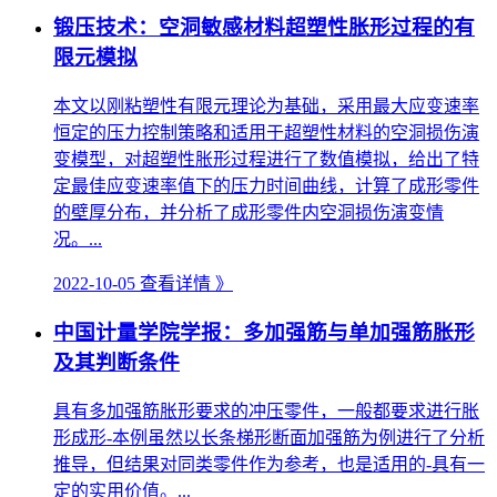
锻压技术：空洞敏感材料超塑性胀形过程的有
限元模拟
本文以刚粘塑性有限元理论为基础，采用最大应变速率
恒定的压力控制策略和适用于超塑性材料的空洞损伤演
变模型，对超塑性胀形过程进行了数值模拟，给出了特
定最佳应变速率值下的压力时间曲线，计算了成形零件
的壁厚分布，并分析了成形零件内空洞损伤演变情
况。...
2022-10-05
查看详情 》
中国计量学院学报：多加强筋与单加强筋胀形
及其判断条件
具有多加强筋胀形要求的冲压零件，一般都要求进行胀
形成形-本例虽然以长条梯形断面加强筋为例进行了分析
推导，但结果对同类零件作为参考，也是适用的-具有一
定的实用价值。...