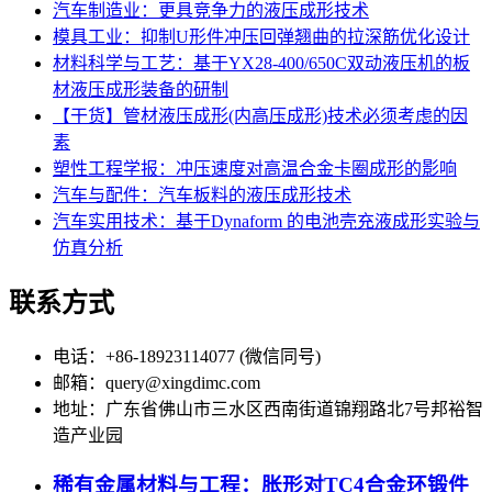
汽车制造业：更具竞争力的液压成形技术
模具工业：抑制U形件冲压回弹翘曲的拉深筋优化设计
材料科学与工艺：基于YX28-400/650C双动液压机的板
材液压成形装备的研制
【干货】管材液压成形(内高压成形)技术必须考虑的因
素
塑性工程学报：冲压速度对高温合金卡圈成形的影响
汽车与配件：汽车板料的液压成形技术
汽车实用技术：基于Dynaform 的电池壳充液成形实验与
仿真分析
联系方式
电话：+86-18923114077 (微信同号)
邮箱：query@xingdimc.com
地址：广东省佛山市三水区西南街道锦翔路北7号邦裕智
造产业园
稀有金属材料与工程：胀形对TC4合金环锻件