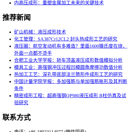
内高压成形：重塑金属加工未来的关键技术
推荐新闻
矿山机械：液压成形技术
化工管理：SA387Cr12CL2 封头热成形工艺的研究
液压圈：航空发动机有多难造？里面1600摄氏度在烧，
外面一点都不烫手
合肥工业大学学报：轿车顶盖液压成形数值模拟分析
模具工业：高强钢冲压过程凹模圆角摩擦功数值分析
热加工工艺：深孔带底部法兰筒形件成形工艺的研究
中国计量学院学报：多加强筋与单加强筋胀形及其判断
条件
精密成形工程：超高强钢QP980液压成形 B柱仿真及试
验研究
联系方式
电话：+86-18923114077 (微信同号)