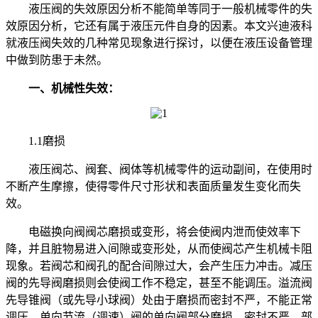
液压阀的失效原因分析不能简单等同于一般机械零件的失
效原因分析，它还有属于液压元件自身的因素。本文兴迪液科
就液压阀失效的几种常见现象进行探讨，以便在液压设备管理
中做到防患于未然。
一、机械性失效：
1.1磨损
液压阀芯、阀套、阀体等机械零件的运动副间，在使用时
不断产生摩擦，使得零件尺寸形状和表面质量发生变化而失
效。
电磁换向阀阀芯磨损或变形，将会使阀内泄而使效率下
降，并且脏物易进入间隙或变形处，从而使阀芯产生机械卡阻
现象。若阀芯和阀孔的配合间隙过大，会产生压力冲击。减压
阀的先导阀磨损则会使阀工作不稳定，甚至不能调压。溢流阀
先导锥阀（或先导小球阀）处由于磨损而密封不严，不能正常
调压。单向节流（调速）阀的单向阀部分磨损，密封不严，部