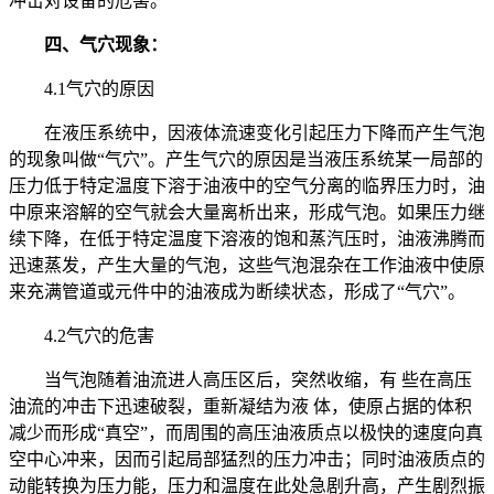
冲击对设备的危害。
四、气穴现象：
4.1气穴的原因
在液压系统中，因液体流速变化引起压力下降而产生气泡
的现象叫做“气穴”。产生气穴的原因是当液压系统某一局部的
压力低于特定温度下溶于油液中的空气分离的临界压力时，油
中原来溶解的空气就会大量离析出来，形成气泡。如果压力继
续下降，在低于特定温度下溶液的饱和蒸汽压时，油液沸腾而
迅速蒸发，产生大量的气泡，这些气泡混杂在工作油液中使原
来充满管道或元件中的油液成为断续状态，形成了“气穴”。
4.2气穴的危害
当气泡随着油流进人高压区后，突然收缩，有 些在高压
油流的冲击下迅速破裂，重新凝结为液 体，使原占据的体积
减少而形成“真空”，而周围的高压油液质点以极快的速度向真
空中心冲来，因而引起局部猛烈的压力冲击；同时油液质点的
动能转换为压力能，压力和温度在此处急剧升高，产生剧烈振