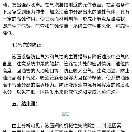
动，发出强烈噪声。在气泡凝结附近的元件表面，在高温条件
下反复受到压力冲击，加之油液中分离出来的酸性气体，具有
一定的腐蚀作用，使其表面材料剥落，形成小麻点及蜂窝状，
即产生了气蚀。气穴和气蚀使液压系统工作性能恶化，可靠性
降低。
4.3气穴的防止
液压设备防止气穴和气蚀的主要措施有降低油液中空气的
含量，注意系统中泵的轴封、管路接头处的密封情况、油位的
高度、回油管的入油箱口等，防止吸人空气。注意油温，防止
油液高温下气化。吸油管路要足够大且保持畅通，使系统油压
高于气油分离的临界压力。防止液压油中混有易挥发的物质和
水分，以免在低压区挥发出来形成气泡和变成水蒸汽泡。
五、结束语：
由上分析可见，液压阀的机械性失效除加工制 造因素