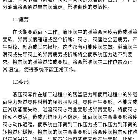
分油流将会通过单向阀流走，影响调速的灵敏性。
1.2疲劳
在长期变载荷下工作，液压阀中的弹簧会因疲劳造成弹簧
变软、弹簧长度缩短或整个折断；阀芯、阀座也会因疲劳，产
生裂纹、剥落或其它损坏。这些都有可能使阀失效。溢流阀主
滑阀或先导阀上的弹簧疲劳或折断将会使系统压力达不到要
求。换向阀的弹簧过软或变短，将会影响阀芯工作位置及正
常 复位，使得系统不能正常工作。
1.3变形
液压阀零件在加工过程中的残留应力和使用过程中的外载
荷应力超过零件材料的屈服强度时，零件产生变形，不能完成
正常功能而失效。溢流阀阀芯弯曲变形或弹簧变形，将使阀芯
移动不灵活，造成系统压力不稳定。卸荷阀阀芯弯曲变形将使
阀芯动作迟缓，使系统由卸荷到工作压力或工作压力到卸荷的
转换过程缓慢。换向阀的阀芯弯曲变形则将会使阀换向动作难
以正常进行。注意，装配不当也可能使零件产生变形，比如：