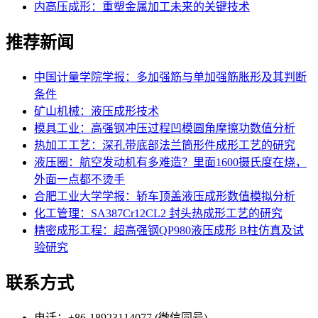
内高压成形：重塑金属加工未来的关键技术
推荐新闻
中国计量学院学报：多加强筋与单加强筋胀形及其判断
条件
矿山机械：液压成形技术
模具工业：高强钢冲压过程凹模圆角摩擦功数值分析
热加工工艺：深孔带底部法兰筒形件成形工艺的研究
液压圈：航空发动机有多难造？里面1600摄氏度在烧，
外面一点都不烫手
合肥工业大学学报：轿车顶盖液压成形数值模拟分析
化工管理：SA387Cr12CL2 封头热成形工艺的研究
精密成形工程：超高强钢QP980液压成形 B柱仿真及试
验研究
联系方式
电话：+86-18923114077 (微信同号)