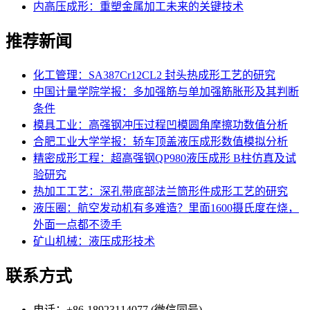
内高压成形：重塑金属加工未来的关键技术
推荐新闻
化工管理：SA387Cr12CL2 封头热成形工艺的研究
中国计量学院学报：多加强筋与单加强筋胀形及其判断
条件
模具工业：高强钢冲压过程凹模圆角摩擦功数值分析
合肥工业大学学报：轿车顶盖液压成形数值模拟分析
精密成形工程：超高强钢QP980液压成形 B柱仿真及试
验研究
热加工工艺：深孔带底部法兰筒形件成形工艺的研究
液压圈：航空发动机有多难造？里面1600摄氏度在烧，
外面一点都不烫手
矿山机械：液压成形技术
联系方式
电话：+86-18923114077 (微信同号)