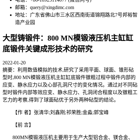
邮箱：query@xingdimc.com
地址：广东省佛山市三水区西南街道锦翔路北7号邦裕智
造产业园
大型铸锻件：800 MN模锻液压机主缸缸
底锻件关键成形技术的研究
2022-01-20
摘要：利用数值模拟的技术,研究了采用平面、球面、锥形砧
型时,800 MN模锻液压机主缸缸底锻件镦粗过程中锻件内部的
应变、静水应力以及心部孔洞尺寸的变化情况。通过对不同砧
型时锻件内部等效应变、静水应力、孔洞闭合程度以及镦粗工
艺力的考察,得到了球面砧优于另外两种砧型的结论。
【作 者】张清华;刘鑫刚;祁荣胜;金淼;郭宝峰
【前 言】
800MN模锻液压机主要用于生产大型铝合金、镁合金、