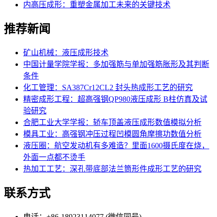
内高压成形：重塑金属加工未来的关键技术
推荐新闻
矿山机械：液压成形技术
中国计量学院学报：多加强筋与单加强筋胀形及其判断
条件
化工管理：SA387Cr12CL2 封头热成形工艺的研究
精密成形工程：超高强钢QP980液压成形 B柱仿真及试
验研究
合肥工业大学学报：轿车顶盖液压成形数值模拟分析
模具工业：高强钢冲压过程凹模圆角摩擦功数值分析
液压圈：航空发动机有多难造？里面1600摄氏度在烧，
外面一点都不烫手
热加工工艺：深孔带底部法兰筒形件成形工艺的研究
联系方式
电话：+86-18923114077 (微信同号)