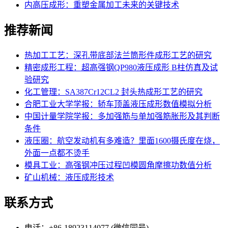
内高压成形：重塑金属加工未来的关键技术
推荐新闻
热加工工艺：深孔带底部法兰筒形件成形工艺的研究
精密成形工程：超高强钢QP980液压成形 B柱仿真及试
验研究
化工管理：SA387Cr12CL2 封头热成形工艺的研究
合肥工业大学学报：轿车顶盖液压成形数值模拟分析
中国计量学院学报：多加强筋与单加强筋胀形及其判断
条件
液压圈：航空发动机有多难造？里面1600摄氏度在烧，
外面一点都不烫手
模具工业：高强钢冲压过程凹模圆角摩擦功数值分析
矿山机械：液压成形技术
联系方式
电话：+86-18923114077 (微信同号)