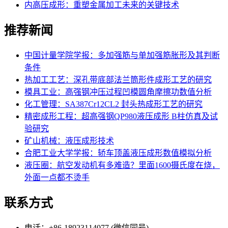
内高压成形：重塑金属加工未来的关键技术
推荐新闻
中国计量学院学报：多加强筋与单加强筋胀形及其判断
条件
热加工工艺：深孔带底部法兰筒形件成形工艺的研究
模具工业：高强钢冲压过程凹模圆角摩擦功数值分析
化工管理：SA387Cr12CL2 封头热成形工艺的研究
精密成形工程：超高强钢QP980液压成形 B柱仿真及试
验研究
矿山机械：液压成形技术
合肥工业大学学报：轿车顶盖液压成形数值模拟分析
液压圈：航空发动机有多难造？里面1600摄氏度在烧，
外面一点都不烫手
联系方式
电话：+86-18923114077 (微信同号)