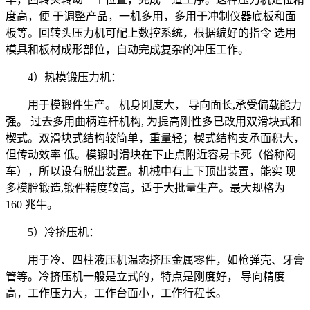
度高，便 于调整产品，一机多用，多用于冲制仪器底板和面
板等。回转头压力机可配上数控系统，根据编好的指令 选用
模具和板材成形部位，自动完成复杂的冲压工作。
4）热模锻压力机：
用于模锻件生产。 机身刚度大， 导向面长,承受偏载能力
强。 过去多用曲柄连杆机构, 为提高刚性多已改用双滑块式和
楔式。双滑块式结构较简单，重量轻；楔式结构支承面积大，
但传动效率 低。模锻时滑块在下止点附近容易卡死（俗称闷
车），所以设有脱出装置。机械中有上下顶出装置，能实 现
多模膛锻造,锻件精度较高，适于大批量生产。最大规格为
160 兆牛。
5）冷挤压机：
用于冷、四柱液压机温态挤压金属零件，如枪弹壳、牙膏
管等。冷挤压机一般是立式的，特点是刚度好， 导向精度
高，工作压力大，工作台面小，工作行程长。