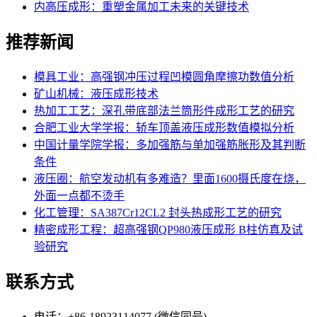
内高压成形：重塑金属加工未来的关键技术
推荐新闻
模具工业：高强钢冲压过程凹模圆角摩擦功数值分析
矿山机械：液压成形技术
热加工工艺：深孔带底部法兰筒形件成形工艺的研究
合肥工业大学学报：轿车顶盖液压成形数值模拟分析
中国计量学院学报：多加强筋与单加强筋胀形及其判断
条件
液压圈：航空发动机有多难造？里面1600摄氏度在烧，
外面一点都不烫手
化工管理：SA387Cr12CL2 封头热成形工艺的研究
精密成形工程：超高强钢QP980液压成形 B柱仿真及试
验研究
联系方式
电话：+86-18923114077 (微信同号)