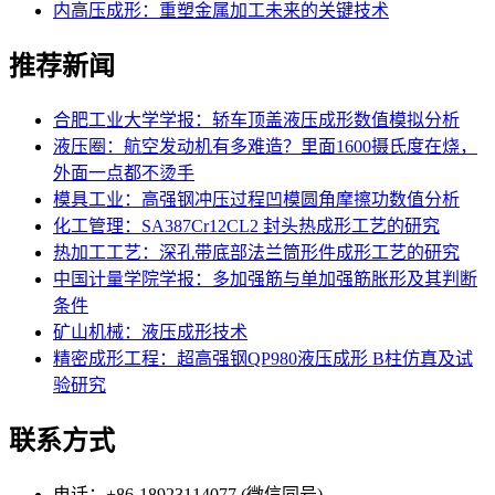
内高压成形：重塑金属加工未来的关键技术
推荐新闻
合肥工业大学学报：轿车顶盖液压成形数值模拟分析
液压圈：航空发动机有多难造？里面1600摄氏度在烧，
外面一点都不烫手
模具工业：高强钢冲压过程凹模圆角摩擦功数值分析
化工管理：SA387Cr12CL2 封头热成形工艺的研究
热加工工艺：深孔带底部法兰筒形件成形工艺的研究
中国计量学院学报：多加强筋与单加强筋胀形及其判断
条件
矿山机械：液压成形技术
精密成形工程：超高强钢QP980液压成形 B柱仿真及试
验研究
联系方式
电话：+86-18923114077 (微信同号)