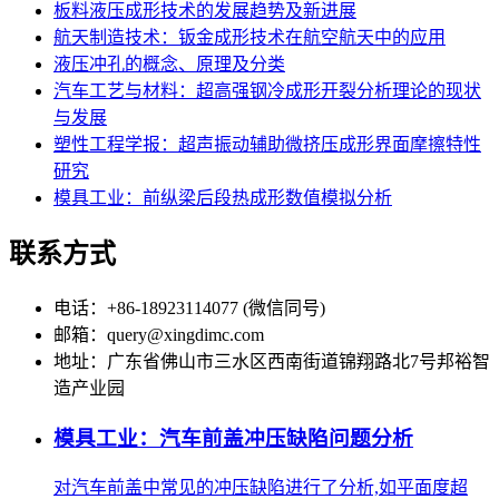
板料液压成形技术的发展趋势及新进展
航天制造技术：钣金成形技术在航空航天中的应用
液压冲孔的概念、原理及分类
汽车工艺与材料：超高强钢冷成形开裂分析理论的现状
与发展
塑性工程学报：超声振动辅助微挤压成形界面摩擦特性
研究
模具工业：前纵梁后段热成形数值模拟分析
联系方式
电话：+86-18923114077 (微信同号)
邮箱：query@xingdimc.com
地址：广东省佛山市三水区西南街道锦翔路北7号邦裕智
造产业园
模具工业：汽车前盖冲压缺陷问题分析
对汽车前盖中常见的冲压缺陷进行了分析,如平面度超