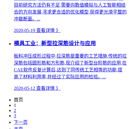
目前研究方法仍有不足,需要向数值模拟与人工智能相结
合的方向发展,寻求更合适的优化模型,获得更光滑平整的
冲裁断面。...
2020-05-19
查看详情 》
模具工业：新型拉深筋设计与应用
板料冲压成形过程中,拉深筋是重要的工艺措施,传统的拉
深筋包括圆形筋和方形筋,现介绍了新型台阶筋的应用,在
CAE软件反复计算后,达到了同传统工艺相等的功能,提
高了材料利用率,并经过了实际应用的检验。...
2020-05-12
查看详情 》
首页
1
2
3
下一页