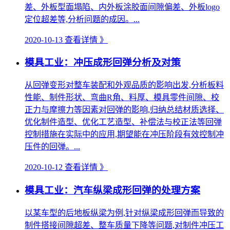
差、外板型面塌陷、内外板涂胶面间隙偏差、外板logo
定位超差等,分析问题的成因。...
2020-10-13
查看详情 》
模具工业：冲压成形回弹分析及对策
从回弹变形对整车装配和外观品质的影响出发,分析板料
性能、制件形状、弯曲R角、料厚、模具零件间隙、校
正力与摩擦力等因素对回弹的影响,归纳总结材质选择、
优化制件造型、优化工艺造型、补偿法与校正法等回弹
控制措施在实际中的应用,期望能在冲压阶段有效控制冲
压件的回弹。...
2020-10-12
查看详情 》
模具工业：汽车纵梁成形回弹的处理方案
以某车型的后地板纵梁为例,针对纵梁成形回弹而导致的
制件搭接间隙超差、整车质量下降等问题,对制件冲压工