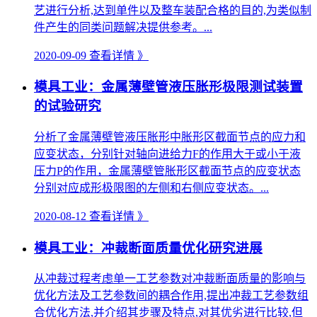
艺进行分析,达到单件以及整车装配合格的目的,为类似制
件产生的同类问题解决提供参考。...
2020-09-09
查看详情 》
模具工业：金属薄壁管液压胀形极限测试装置
的试验研究
分析了金属薄壁管液压胀形中胀形区截面节点的应力和
应变状态，分别针对轴向进给力F的作用大于或小于液
压力P的作用，金属薄壁管胀形区截面节点的应变状态
分别对应成形极限图的左侧和右侧应变状态。...
2020-08-12
查看详情 》
模具工业：冲裁断面质量优化研究进展
从冲裁过程考虑单一工艺参数对冲裁断面质量的影响与
优化方法及工艺参数间的耦合作用,提出冲裁工艺参数组
合优化方法,并介绍其步骤及特点,对其优劣进行比较,但