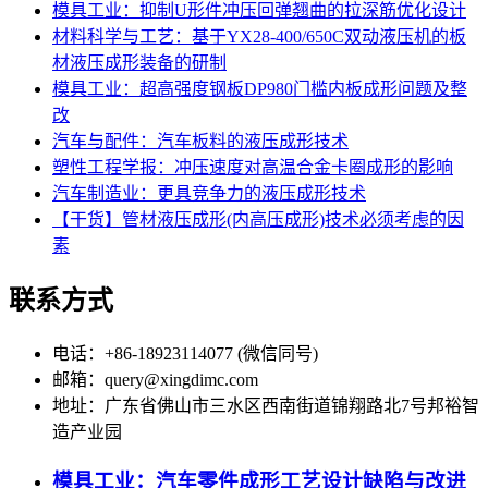
模具工业：抑制U形件冲压回弹翘曲的拉深筋优化设计
材料科学与工艺：基于YX28-400/650C双动液压机的板
材液压成形装备的研制
模具工业：超高强度钢板DP980门槛内板成形问题及整
改
汽车与配件：汽车板料的液压成形技术
塑性工程学报：冲压速度对高温合金卡圈成形的影响
汽车制造业：更具竞争力的液压成形技术
【干货】管材液压成形(内高压成形)技术必须考虑的因
素
联系方式
电话：+86-18923114077 (微信同号)
邮箱：query@xingdimc.com
地址：广东省佛山市三水区西南街道锦翔路北7号邦裕智
造产业园
模具工业：汽车零件成形工艺设计缺陷与改进