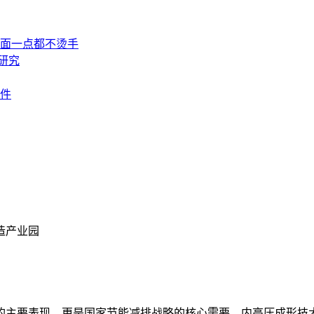
外面一点都不烫手
研究
件
造产业园
的主要表现，更是国家节能减排战略的核心需要。内高压成形技