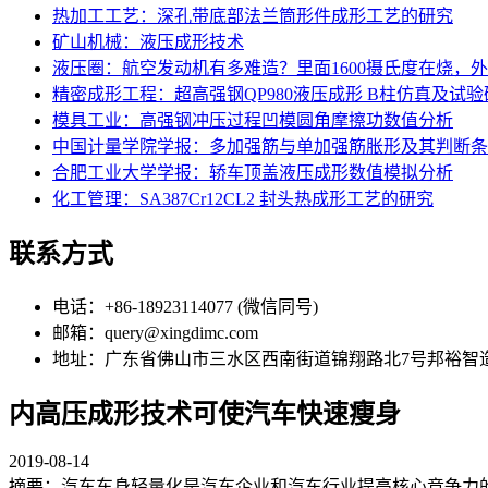
热加工工艺：深孔带底部法兰筒形件成形工艺的研究
矿山机械：液压成形技术
液压圈：航空发动机有多难造？里面1600摄氏度在烧，
精密成形工程：超高强钢QP980液压成形 B柱仿真及试验
模具工业：高强钢冲压过程凹模圆角摩擦功数值分析
中国计量学院学报：多加强筋与单加强筋胀形及其判断条
合肥工业大学学报：轿车顶盖液压成形数值模拟分析
化工管理：SA387Cr12CL2 封头热成形工艺的研究
联系方式
电话：+86-18923114077 (微信同号)
邮箱：query@xingdimc.com
地址：广东省佛山市三水区西南街道锦翔路北7号邦裕智
内高压成形技术可使汽车快速瘦身
2019-08-14
摘要：汽车车身轻量化是汽车企业和汽车行业提高核心竞争力