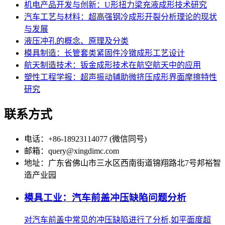
机电产品开发与创新：U形扭力梁充液成形技术研究
汽车工艺与材料：超高强钢冷成形开裂分析理论的现状
与发展
液压冲孔的概念、原理及分类
模具制造：长管套类紧固件冷镦成形工艺设计
航天制造技术：钣金成形技术在航空航天中的应用
塑性工程学报：超声振动辅助微挤压成形界面摩擦特性
研究
联系方式
电话：+86-18923114077 (微信同号)
邮箱：query@xingdimc.com
地址：广东省佛山市三水区西南街道锦翔路北7号邦裕智
造产业园
模具工业：汽车前盖冲压缺陷问题分析
对汽车前盖中常见的冲压缺陷进行了分析,如平面度超