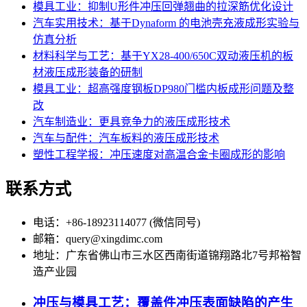
模具工业：抑制U形件冲压回弹翘曲的拉深筋优化设计
汽车实用技术：基于Dynaform 的电池壳充液成形实验与
仿真分析
材料科学与工艺：基于YX28-400/650C双动液压机的板
材液压成形装备的研制
模具工业：超高强度钢板DP980门槛内板成形问题及整
改
汽车制造业：更具竞争力的液压成形技术
汽车与配件：汽车板料的液压成形技术
塑性工程学报：冲压速度对高温合金卡圈成形的影响
联系方式
电话：+86-18923114077 (微信同号)
邮箱：query@xingdimc.com
地址：广东省佛山市三水区西南街道锦翔路北7号邦裕智
造产业园
冲压与模具工艺：覆盖件冲压表面缺陷的产生