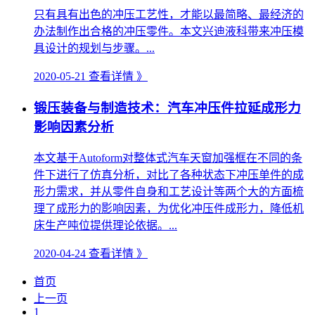
只有具有出色的冲压工艺性，才能以最简略、最经济的
办法制作出合格的冲压零件。本文兴迪液科带来冲压模
具设计的规划与步骤。...
2020-05-21
查看详情 》
锻压装备与制造技术：汽车冲压件拉延成形力
影响因素分析
本文基于Autoform对整体式汽车天窗加强框在不同的条
件下进行了仿真分析，对比了各种状态下冲压单件的成
形力需求，并从零件自身和工艺设计等两个大的方面梳
理了成形力的影响因素，为优化冲压件成形力，降低机
床生产吨位提供理论依据。...
2020-04-24
查看详情 》
首页
上一页
1