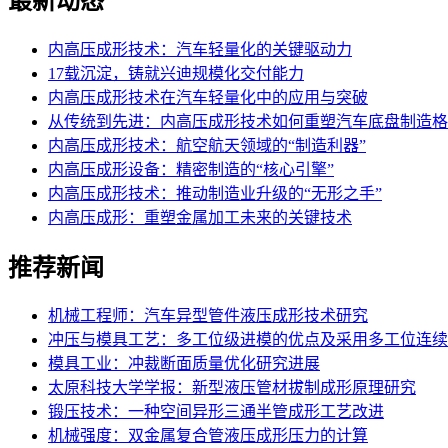
最新动态
内高压成形技术：汽车轻量化的关键驱动力
17载沉淀，铸就兴迪规模化交付能力
内高压成形技术在汽车轻量化中的应用与突破
从传统到先进：内高压成形技术如何重塑汽车底盘制造格
内高压成形技术：航空航天领域的“制造利器”
内高压成形设备：精密制造的“核心引擎”
内高压成形技术：推动制造业升级的“无形之手”
内高压成形：重塑金属加工未来的关键技术
推荐新闻
机械工程师：汽车异型管件液压成形技术研究
冲压与模具工艺：多工位级进模的优点及采用多工位连续
模具工业：冲裁断面质量优化研究进展
太原科技大学学报：新型液压管材拔制成形原理研究
锻压技术：一种空间异形三通半管成形工艺改进
机械强度：双金属复合管液压成形压力的计算