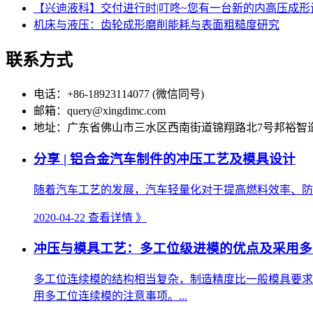
【兴迪液科】交付进行时|叮咚~您有一台新的内高压成
机床与液压：齿轮成形磨削能耗与表面粗糙度研究
联系方式
电话：+86-18923114077 (微信同号)
邮箱：query@xingdimc.com
地址：广东省佛山市三水区西南街道锦翔路北7号邦裕智
分享 | 铝合金汽车制件的冲压工艺及模具设计
随着汽车工艺的发展，汽车轻量化对于提高燃料效率、防止
2020-04-22
查看详情 》
冲压与模具工艺：多工位级进模的优点及采用多
多工位连续模的结构相当复杂，制造精度比一般模具要求
用多工位连续模的注意事项。...