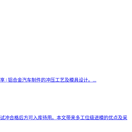
 铝合金汽车制件的冲压工艺及模具设计。...
试冲合格后方可入库待用。本文带来多工位级进模的优点及采