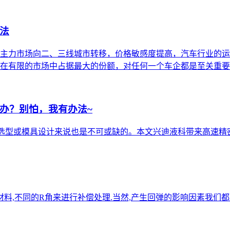
法
主力市场向二、三线城市转移，价格敏感度提高，汽车行业的运
有限的市场中占据最大的份额，对任何一个车企都是至关重要的。
办？别怕，我有办法~
选型或模具设计来说也是不可或缺的。本文兴迪液科带来高速精密
材料,不同的R角来进行补偿处理.当然,产生回弹的影响因素我们都