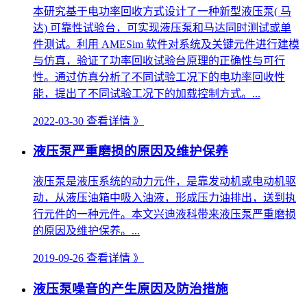
本研究基于电功率回收方式设计了一种新型液压泵( 马
达) 可靠性试验台，可实现液压泵和马达同时测试或单
件测试。利用 AMESim 软件对系统及关键元件进行建模
与仿真，验证了功率回收试验台原理的正确性与可行
性。通过仿真分析了不同试验工况下的电功率回收性
能，提出了不同试验工况下的加载控制方式。...
2022-03-30
查看详情 》
液压泵严重磨损的原因及维护保养
液压泵是液压系统的动力元件，是靠发动机或电动机驱
动，从液压油箱中吸入油液，形成压力油排出，送到执
行元件的一种元件。本文兴迪液科带来液压泵严重磨损
的原因及维护保养。...
2019-09-26
查看详情 》
液压泵噪音的产生原因及防治措施