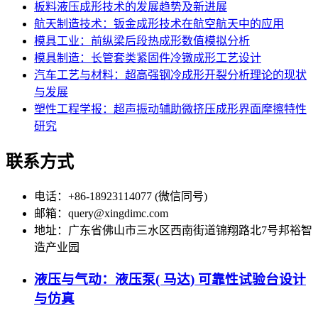
板料液压成形技术的发展趋势及新进展
航天制造技术：钣金成形技术在航空航天中的应用
模具工业：前纵梁后段热成形数值模拟分析
模具制造：长管套类紧固件冷镦成形工艺设计
汽车工艺与材料：超高强钢冷成形开裂分析理论的现状
与发展
塑性工程学报：超声振动辅助微挤压成形界面摩擦特性
研究
联系方式
电话：+86-18923114077 (微信同号)
邮箱：query@xingdimc.com
地址：广东省佛山市三水区西南街道锦翔路北7号邦裕智
造产业园
液压与气动：液压泵( 马达) 可靠性试验台设计
与仿真