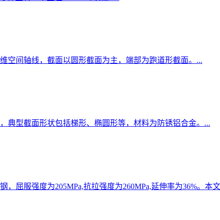
空间轴线，截面以圆形截面为主，端部为跑道形截面。...
典型截面形状包括梯形、椭圆形等，材料为防锈铝合金。...
服强度为205MPa,抗拉强度为260MPa,延伸率为36%。本