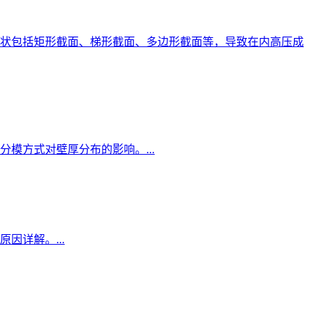
形状包括矩形截面、梯形截面、多边形截面等，导致在内高压成
模方式对壁厚分布的影响。...
详解。...