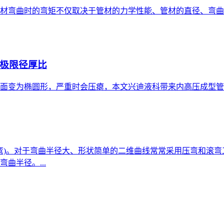
材弯曲时的弯矩不仅取决于管材的力学性能、管材的直径、弯曲
极限径厚比
面变为椭圆形，严重时会压瘪，本文兴迪液科带来内高压成型管材
绕弯)。对于弯曲半径大、形状简单的二维曲线常常采用压弯和滚弯
曲半径。...