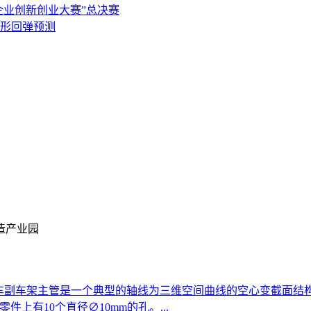
小企业创新创业大赛”总决赛
形回弹预测
造产业园
车副车架主管是一个典型的轴线为三维空间曲线的空心变截面结构
)，零件上有10个直径∅10mm的孔。...