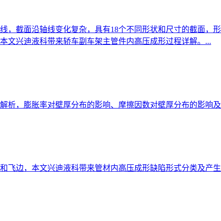
线，截面沿轴线变化复杂，具有18个不同形状和尺寸的截面，
文兴迪液科带来轿车副车架主管件内高压成形过程详解。...
解析，膨胀率对壁厚分布的影响、摩擦因数对壁厚分布的影响及分
和飞边，本文兴迪液科带来管材内高压成形缺陷形式分类及产生原因