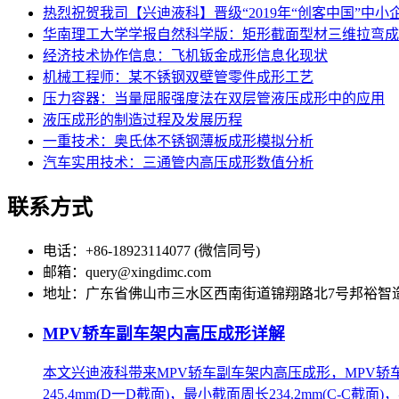
热烈祝贺我司【兴迪液科】晋级“2019年“创客中国”中
华南理工大学学报自然科学版：矩形截面型材三维拉弯成
经济技术协作信息：飞机钣金成形信息化现状
机械工程师：某不锈钢双壁管零件成形工艺
压力容器：当量屈服强度法在双层管液压成形中的应用
液压成形的制造过程及发展历程
一重技术：奥氏体不锈钢薄板成形模拟分析
汽车实用技术：三通管内高压成形数值分析
联系方式
电话：+86-18923114077 (微信同号)
邮箱：query@xingdimc.com
地址：广东省佛山市三水区西南街道锦翔路北7号邦裕智
MPV轿车副车架内高压成形详解
本文兴迪液科带来MPV轿车副车架内高压成形，MPV轿
245.4mm(D一D截面)，最小截面周长234.2mm(C-C截面